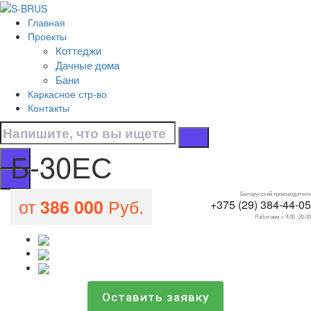
Перейти к контенту
Главная
Б-30ЕС
Проекты
Коттеджи
Главная
Дачные дома
/
Бани
Бани
Каркасное стр-во
/
Контакты
Б-30ЕС
Б-30ЕС
Белорусский производитель
от
Руб.
386 000
+375 (29) 384-44-05
Работаем с 9.00 -20.00
Оставить заявку