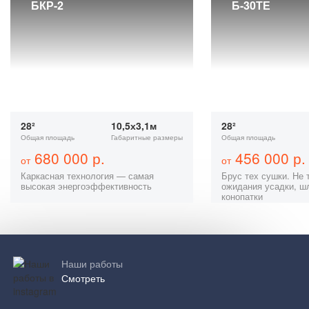
БКР-2
Б-30ТЕ
28²
10,5х3,1м
28²
Общая площадь
Габаритные размеры
Общая площадь
680 000 р.
456 000 р.
от
от
Каркасная технология — самая
Брус тех сушки. Не 
высокая энергоэффективность
ожидания усадки, ш
конопатки
Наши работы
Смотреть