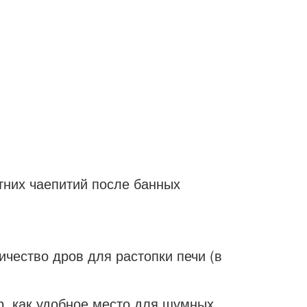
тних чаепитий после банных
чество дров для растопки печи (в
р, как удобное место для шумных