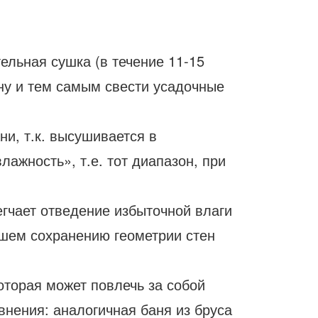
льная сушка (в течение 11-15
ну и тем самым свести усадочные
и, т.к. высушивается в
жность», т.е. тот диапазон, при
егчает отведение избыточной влаги
йшем сохранению геометрии стен
оторая может повлечь за собой
нения: аналогичная баня из бруса