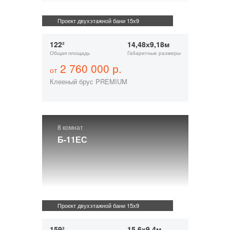
Проект двухэтажной бани 15х9
122²
14,48х9,18м
Общая площадь
Габаритные размеры
2 760 000 р.
от
Клееный брус PREMIUM
8 комнат
Б-11ЕС
Проект двухэтажной бани 15х9
159²
15,6х9,4м