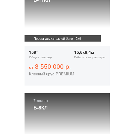
Проект двухэтажной бани 15х9
159²
15,6х9,4м
Общая площадь
Габаритные размеры
3 550 000 р.
от
Клееный брус PREMIUM
7 комнат
Б-8КЛ