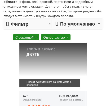
области
, с фото, планировкой, чертежами и подробным
описанием комплектации. Для того чтобы узнать из чего
складывается цена, указанная на сайте, смотрите раздел «Что
входит в стоимость» внутри каждого проекта.
По умолчанию
Фильтр
С верандой
Одноэтажные
1 спальня
1 санузел
Д-67ТЕ
Проект одноэтажного дачного дома с
верандой
67²
10,61х7,85м
Общая площадь
Габаритные размеры