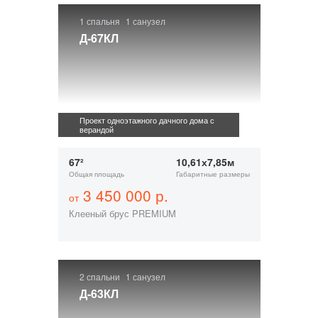
1 спальня
1 санузел
Д-67КЛ
Проект одноэтажного дачного дома с
верандой
67²
10,61х7,85м
Общая площадь
Габаритные размеры
3 450 000 р.
от
Клееный брус PREMIUM
2 спальни
1 санузел
Д-63КЛ