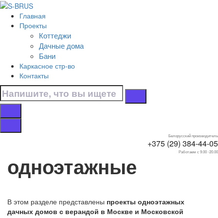
Перейти к контенту
Главная
Главная
Проекты
/
Коттеджи
Дачные дома
Дачные дома
/
Бани
Одноэтажные
Каркасное стр-во
/
Контакты
С верандой
Дачные дома с
верандой
Белорусский производитель
+375 (29) 384-44-05
Работаем с 9.00 -20.00
одноэтажные
В этом разделе представлены
проекты одноэтажных
дачных домов с верандой в Москве и Московской