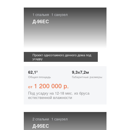
1 спальня
1 санузел
Д-96ЕС
Проект одноэтажного дачного дома под
усадку
62,1²
9,3х7,2м
Общая площадь
Габаритные размеры
1 200 000 р.
от
Под усадку на 12-18 мес. из бруса
естественной влажности
2 спальни
1 санузел
Д-95ЕС