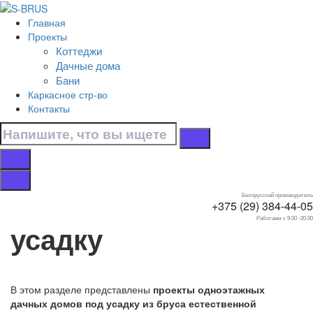
Перейти к контенту
Главная
Главная
Проекты
/
Коттеджи
Дачные дома
Дачные дома
/
Бани
Под усадку
Каркасное стр-во
/
Контакты
Одноэтажные
Дачные дома
одноэтажные под
Белорусский производитель
+375 (29) 384-44-05
Работаем с 9.00 -20.00
усадку
В этом разделе представлены
проекты одноэтажных
дачных домов под усадку из бруса естественной