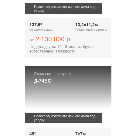
Проект одноэтажного дачного дома под
усадку
137,6²
13,4х11,2м
Общая площадь
Габаритные размеры
2 130 000 р.
от
Под усадку на 12-18 мес. из бруса
естественной влажности
2 спальни
1 санузел
Д-74ЕС
Проект одноэтажного дачного дома под
усадку
45²
7х7м