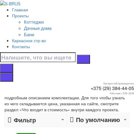
Перейти к контенту
Главная
Главная
Проекты
/
Коттеджи
Коттеджи
Дачные дома
/
Бани
10х9
Каркасное стр-во
Контакты
Дома 10х9
Собственное производство
деревянных домов 10х9 .
Белорусский производитель
Строительство в Москве и Московской области
. Более
+375 (29) 384-44-05
400 готовых проектов с фото, планировкой, чертежами и
Работаем с 9.00 -20.00
подробным описанием комплектации. Для того чтобы узнать
из чего складывается цена, указанная на сайте, смотрите
раздел «Что входит в стоимость» внутри каждого проекта.
По умолчанию
Фильтр