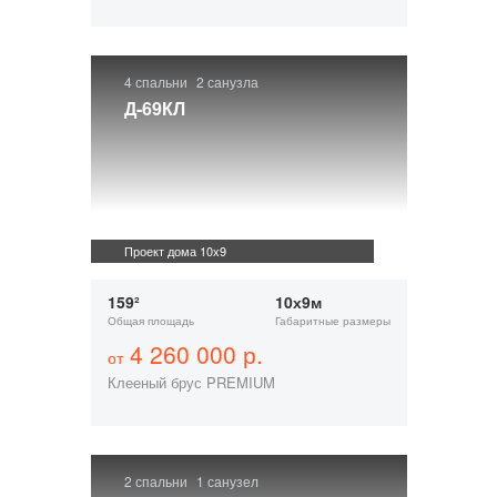
4 спальни
2 санузла
Д-69КЛ
Проект дома 10х9
159²
10х9м
Общая площадь
Габаритные размеры
4 260 000 р.
от
Клееный брус PREMIUM
2 спальни
1 санузел