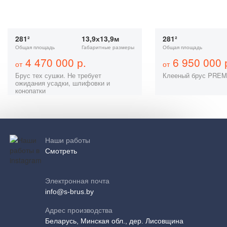
281²
13,9х13,9м
281²
Общая площадь
Габаритные размеры
Общая площадь
4 470 000 р.
6 950 000 
от
от
Брус тех сушки. Не требует
Клееный брус PRE
ожидания усадки, шлифовки и
конопатки
Наши работы
Смотреть
Электронная почта
info@s-brus.by
Адрес производства
Беларусь, Минская обл., дер. Лисовщина