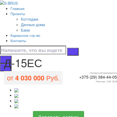
Перейти к контенту
Главная
Д-15ЕС
Проекты
Коттеджи
Главная
Дачные дома
/
Бани
Все проекты домов
Каркасное стр-во
/
Контакты
Д-15ЕС
Д-15ЕС
Белорусский производитель
от
Руб.
4 030 000
+375 (29) 384-44-05
Работаем с 9.00 -20.00