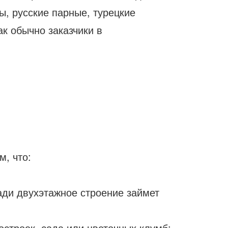
, русские парные, турецкие
ак обычно заказчики в
м, что:
ади двухэтажное строение займет
остроек, сада или цветочных клумб;