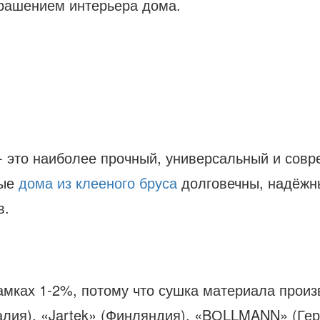
крашением интерьера дома.
- это наиболее прочный, универсальный и сов
ные
дома из клееного бруса
долговечны, надёжн
в.
амках 1-2%, потому что сушка материала прои
алия), «Jartek» (Финляндия), «BОLLMANN» (Ге