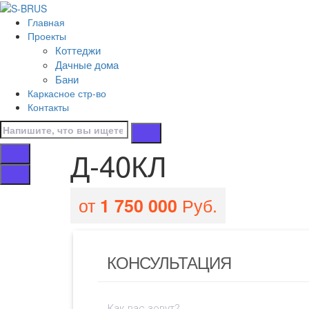
Перейти к контенту
Главная
Д-40КЛ
Проекты
Коттеджи
Главная
Дачные дома
/
Бани
Все проекты домов
Каркасное стр-во
/
Контакты
Д-40КЛ
Д-40КЛ
от
Руб.
1 750 000
КОНСУЛЬТАЦИЯ