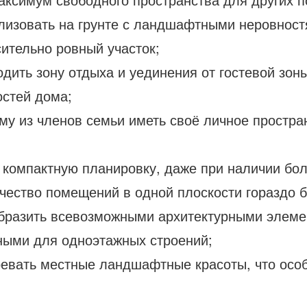
лизовать на грунте с ландшафтными неровностя
ительно ровный участок;
родить зону отдыха и уединения от гостевой зон
остей дома;
у из членов семьи иметь своё личное простран
 компактную планировку, даже при наличии бол
ичество помещений в одной плоскости гораздо 
бразить всевозможными архитектурными элемен
рными для одноэтажных строений;
зревать местные ландшафтные красоты, что осо