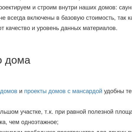
оектируем и строим внутри наших домов: сауны
е всегда включены в базовую стоимость, так к
т качество и уровень данных материалов.
о дома
 домов
и
проекты домов с мансардой
удобны те
льшом участке, т.к. при равной полезной площ
ка, чем одноэтажное;
аксимум свободного пространства для других п