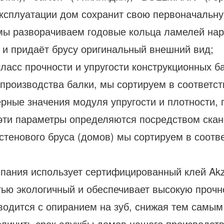
 эксплуатации дом сохранит свою первоначальн
 мы разворачиваем годовые кольца ламелей нар
и придаёт брусу оригинальный внешний вид;
ласс прочности и упругости конструкционных ба
роизводства балки, мы сортируем в соответст
рные значения модуля упругости и плотности, 
е эти параметры определяются посредством скан
стенового бруса (домов) мы сортируем в соотв
пания использует сертифицированный клей Ak
ью экологичный и обеспечивает высокую прочн
зводится с опиранием на зуб, снижая тем самым
еличить срок службы домов нашего производств