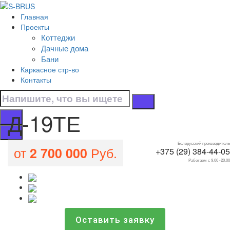
Перейти к контенту
Главная
Д-19ТЕ
Проекты
Коттеджи
Главная
Дачные дома
/
Бани
Все проекты домов
Каркасное стр-во
/
Контакты
Д-19ТЕ
Д-19ТЕ
Белорусский производитель
от
Руб.
2 700 000
+375 (29) 384-44-05
Работаем с 9.00 -20.00
Оставить заявку