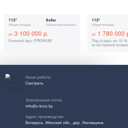
112²
8х8м
112²
Общая площадь
Габаритные размеры
Общая площадь
3 100 000 р.
1 780 000 
от
от
Клееный брус PREMIUM
Под усадку на 12-18
естественной влажн
Наши работы
Смотреть
Электронная почта
info@s-brus.by
Адрес производства
Беларусь, Минская обл., дер. Лисовщина