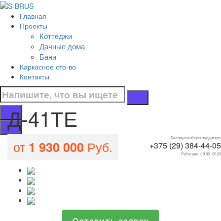
Перейти к контенту
Главная
Д-41ТЕ
Проекты
Коттеджи
Главная
Дачные дома
/
Бани
Все проекты домов
Каркасное стр-во
/
Контакты
Д-41ТЕ
Д-41ТЕ
Белорусский производитель
от
Руб.
1 930 000
+375 (29) 384-44-05
Работаем с 9.00 -20.00