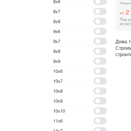
8х6
Общая 
2 
8х7
от
Под ус
8х8
естес
9x6
9х7
Дома 1
Строи
9х8
строит
9х9
10х6
10х7
10х8
10х9
10х10
11х6
11х7