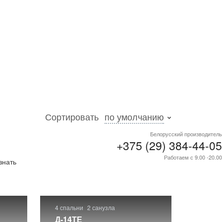
Сортировать
по умолчанию
Белорусский производитель
+375 (29) 384-44-05
асти
.
Работаем с 9.00 -20.00
знать
4 спальни
2 санузла
Д-14ТЕ