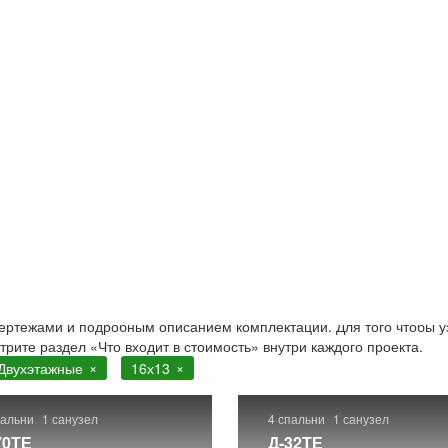
этажные
ых домов 16х13 . Строительство в Москве и Московской обл
чертежами и подробным описанием комплектации. Для того чтобы у
отрите раздел «Что входит в стоимость» внутри каждого проекта.
Двухэтажные
16х13
пальни
1 санузел
4 спальни
1 санузел
70ТЕ
Д-32ТЕ