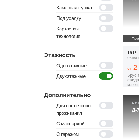
Камерная сушка
Под усадку
Каркасная
технология
Прое
191²
Этажность
Общая 
Одноэтажные
2 
от
Брус 
Двухэтажные
ожида
коноп
Дополнительно
4 с
Для постоянного
Д-
проживания
С мансардой
C гаражом