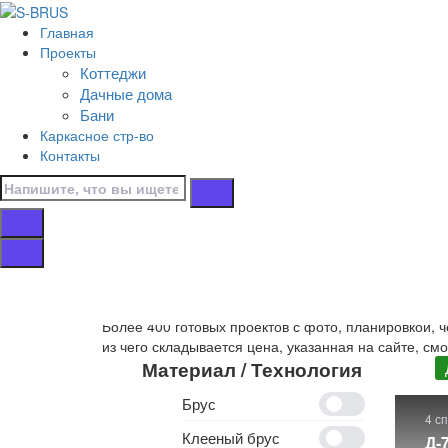
Перейти к контенту
Главная
Главная
Проекты
/
Коттеджи
Коттеджи
Дачные дома
/
Бани
Двухэтажные
Каркасное стр-во
/
Контакты
16х13
Дома 16х13 двух
Собственное производство
двухэтажных деревянн
Более 400 готовых проектов с фото, планировкой, 
из чего складывается цена, указанная на сайте, см
Материал / Технология
Брус
4 с
Клееный брус
Д-