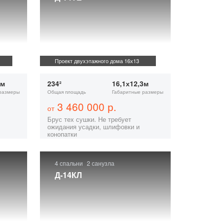
Проект двухэтажного дома 16х13
7м
234²
16,1х12,3м
размеры
Общая площадь
Габаритные размеры
3 460 000 р.
от
Брус тех сушки. Не требует
ожидания усадки, шлифовки и
конопатки
4 спальни
2 санузла
Д-14КЛ