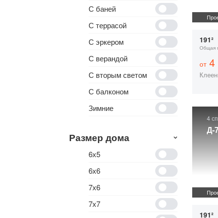
С баней
Прое
С террасой
191²
С эркером
Общая 
С верандой
4 
от
С вторым светом
Клеен
С балконом
Зимние
4 с
Д-
Размер дома
6х5
6х6
7х6
Прое
7х7
191²