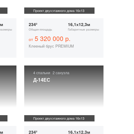
Проект двухэтажного дома 16х13
7м
234²
16,1х12,3м
размеры
Общая площадь
Габаритные размеры
5 320 000 р.
от
Клееный брус PREMIUM
4 спальни
2 санузла
Д-14ЕС
Проект двухэтажного дома 16х13
7м
234²
16,1х12,3м