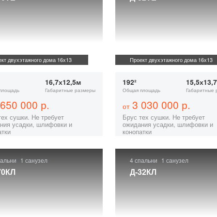
кт двухэтажного дома 16х13
Проект двухэтажного дома 16х13
16,7х12,5м
192²
15,5х13,
площадь
Габаритные размеры
Общая площадь
Габаритные 
650 000 р.
3 030 000 р.
от
тех сушки. Не требует
Брус тех сушки. Не требует
ния усадки, шлифовки и
ожидания усадки, шлифовки и
атки
конопатки
пальни
1 санузел
4 спальни
1 санузел
70КЛ
Д-32КЛ