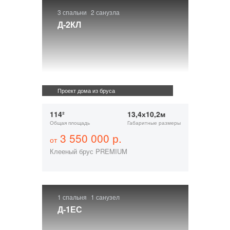
3 спальни
2 санузла
Д-2КЛ
Проект дома из бруса
114²
13,4х10,2м
Общая площадь
Габаритные размеры
3 550 000 р.
от
Клееный брус PREMIUM
1 спальня
1 санузел
Д-1ЕС