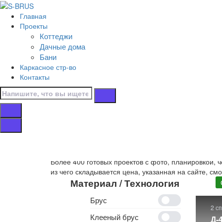
Перейти к контенту
Главная
Главная
Проекты
/
Коттеджи
Коттеджи
Дачные дома
/
Бани
С мансардой
Каркасное стр-во
/
Контакты
10х7
Дома 10х7 с ман
Собственное производство
деревянных домов 10х
Более 400 готовых проектов с фото, планировкой, 
из чего складывается цена, указанная на сайте, см
Материал / Технология
Брус
2 с
Клееный брус
Д-