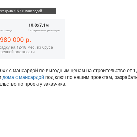
кт дома 10х7 с мансардой
10,8х7,1м
площадь
Габаритные размеры
980 000 р.
адку на 12-18 мес. из бруса
твенной влажности
0х7 с мансардой по выгодным ценам на строительство от 
м
дома с мансардой
под ключ по нашим проектам, разраба
ельство по проекту заказчика.