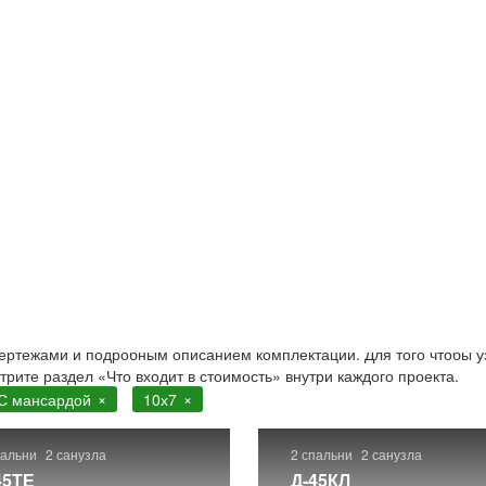
сардой
7 с мансардой. Строительство в Москве и Московской облас
чертежами и подробным описанием комплектации. Для того чтобы у
отрите раздел «Что входит в стоимость» внутри каждого проекта.
С мансардой
10х7
пальни
2 санузла
2 спальни
2 санузла
45ТЕ
Д-45КЛ