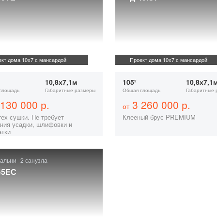
кт дома 10х7 с мансардой
Проект дома 10х7 с мансардой
10,8х7,1м
105²
10,8х7,1
площадь
Габаритные размеры
Общая площадь
Габаритные 
130 000 р.
3 260 000 р.
от
тех сушки. Не требует
Клееный брус PREMIUM
ния усадки, шлифовки и
атки
пальни
2 санузла
45ЕС