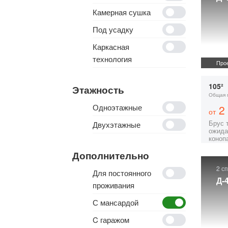
Камерная сушка
Под усадку
Каркасная
технология
Прое
105²
Этажность
Общая 
Одноэтажные
2 
от
Брус 
Двухэтажные
ожида
коноп
Дополнительно
2 с
Для постоянного
Д-
проживания
С мансардой
C гаражом