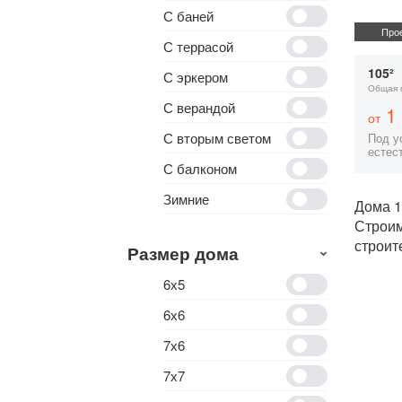
С баней
Прое
С террасой
105²
С эркером
Общая 
С верандой
1 
от
С вторым светом
Под ус
естес
С балконом
Зимние
Дома 1
Строи
строит
Размер дома
6х5
6х6
7х6
7х7