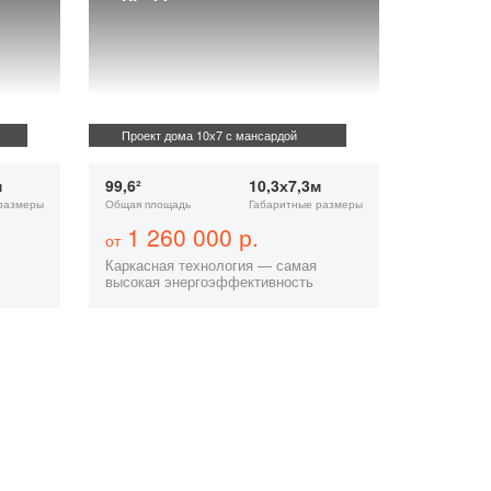
Проект дома 10х7 с мансардой
м
99,6²
10,3х7,3м
размеры
Общая площадь
Габаритные размеры
1 260 000 р.
от
Каркасная технология — самая
высокая энергоэффективность