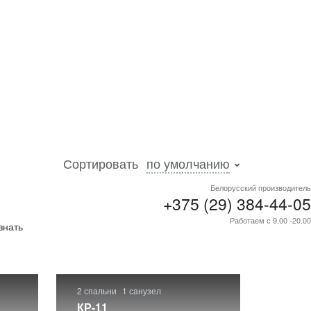
Сортировать
по умолчанию
Белорусский производитель
+375 (29) 384-44-05
ти
.
Работаем с 9.00 -20.00
знать
2 спальни
1 санузел
КР-11