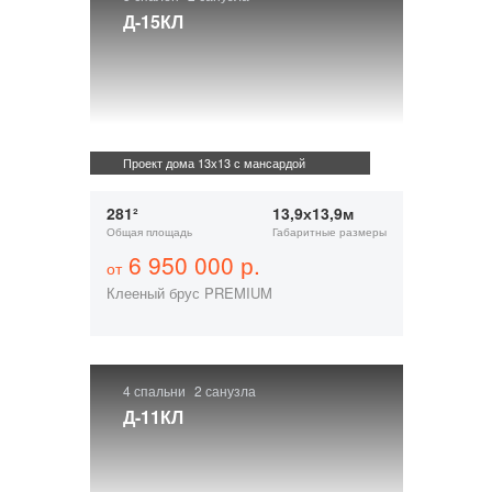
Д-15КЛ
Проект дома 13х13 с мансардой
281²
13,9х13,9м
Общая площадь
Габаритные размеры
6 950 000 р.
от
Клееный брус PREMIUM
4 спальни
2 санузла
Д-11КЛ