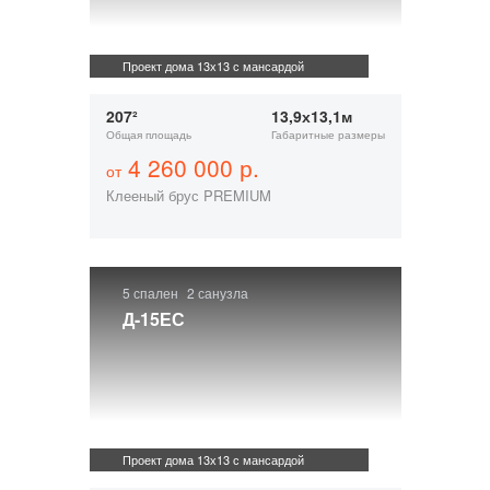
Проект дома 13х13 с мансардой
207²
13,9х13,1м
Общая площадь
Габаритные размеры
4 260 000 р.
от
Клееный брус PREMIUM
5 спален
2 санузла
Д-15ЕС
Проект дома 13х13 с мансардой