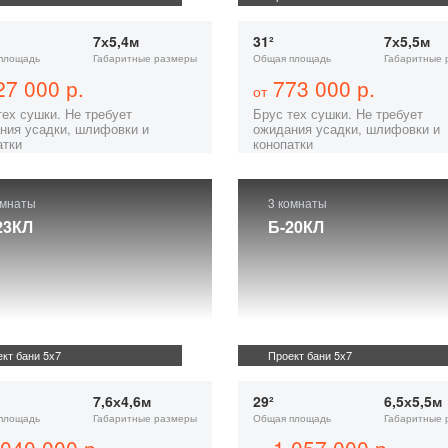
7х5,4м
31²
7х5,5м
площадь
Габаритные размеры
Общая площадь
Габаритные 
7 000 р.
773 000 р.
от
тех сушки. Не требует
Брус тех сушки. Не требует
ния усадки, шлифовки и
ожидания усадки, шлифовки и
атки
конопатки
омнаты
3 комнаты
23КЛ
Б-20КЛ
кт бани 5х7
Проект бани 5х7
7,6х4,6м
29²
6,5х5,5м
площадь
Габаритные размеры
Общая площадь
Габаритные 