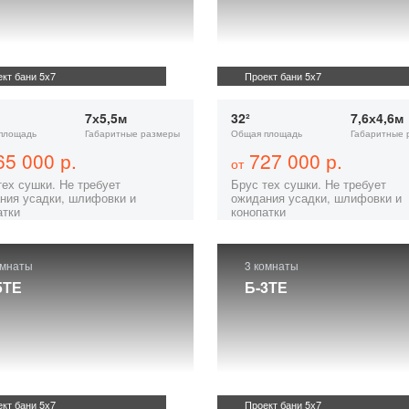
кт бани 5х7
Проект бани 5х7
7х5,5м
32²
7,6х4,6м
площадь
Габаритные размеры
Общая площадь
Габаритные 
5 000 р.
727 000 р.
от
тех сушки. Не требует
Брус тех сушки. Не требует
ния усадки, шлифовки и
ожидания усадки, шлифовки и
атки
конопатки
омнаты
3 комнаты
5ТЕ
Б-3ТЕ
кт бани 5х7
Проект бани 5х7