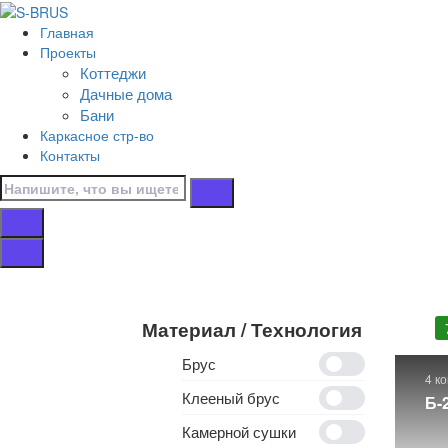
Перейти к контенту
Главная
Главная
Проекты
/
Коттеджи
Бани
Дачные дома
/
Бани
5х7
Каркасное стр-во
Контакты
Бани 5х7
Собственное производство
бань 5х7. Строительс
фото, планировкой, чертежами и подробным описани
указанная на сайте, смотрите раздел «Что входит в
Материал / Технология
Брус
4 к
Клееный брус
Б-
Камерной сушки