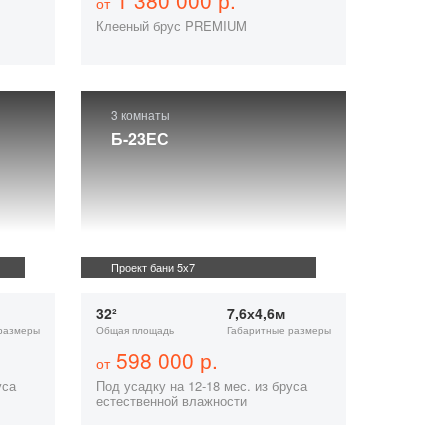
1 380 000 р.
от
Клееный брус PREMIUM
3 комнаты
Б-23ЕС
Проект бани 5х7
32²
7,6х4,6м
размеры
Общая площадь
Габаритные размеры
598 000 р.
от
уса
Под усадку на 12-18 мес. из бруса
естественной влажности