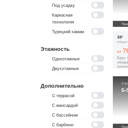
Под усадку
Каркасная
технология
Прое
Турецкий хамам
35²
Общая 
Этажность
76
от
Брус 
Одноэтажные
ожида
коноп
Двухэтажные
4 к
Дополнительно
Б-
C террасой
С мансардой
С бассейном
С барбекю
Прое