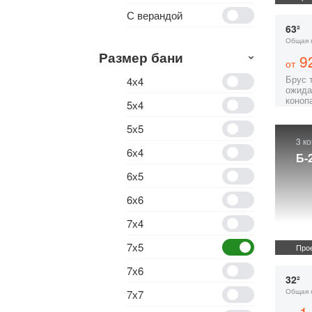
С верандой
63²
Общая 
Размер бани
92
от
Брус 
4х4
ожида
коноп
5х4
5х5
3 к
6х4
Б-
6х5
6х6
7х4
7х5
Прое
7х6
32²
Общая 
7х7