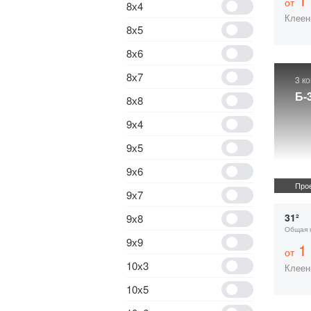
1 
от
8х4
Клеен
8х5
8х6
8х7
3 к
Б-
8х8
9х4
9х5
9х6
Прое
9х7
31²
9х8
Общая 
9х9
1 
от
10х3
Клеен
10х5