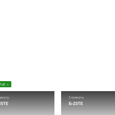
тво в Москве и Московской области
. Более 200 готовых проектов
ем комплектации. Для того чтобы узнать из чего складывается це
 стоимость» внутри каждого проекта.
7х5
омнаты
3 комнаты
25ТЕ
Б-23ТЕ