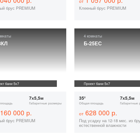
040 000 р.
1 057 000 р.
от
ый брус PREMIUM
Клееный брус PREMIUM
омнаты
4 комнаты
3КЛ
Б-25ЕС
кт бани 5х7
Проект бани 5х7
7х5,5м
35²
7х5,5м
площадь
Габаритные размеры
Общая площадь
Габаритные 
160 000 р.
628 000 р.
от
ый брус PREMIUM
Под усадку на 12-18 мес. из бр
естественной влажности