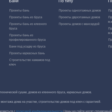
Бани
По типу
П
Проекты бань
Проекты одноэтажных домов
Пр
Проекты бань из бруса
Проекты двухэтажных домов
Пр
м.к
Проекты бань из клееного
Проекты домов с мансардой
бруса
Пр
м.к
Проекты бань из
профилированного бруса
Пр
Бани под усадку из бруса
Пр
Проекты каркасных бань
Строительство хамамов под
ключ
хнической сушки, домов из клеенного бруса, каркасных домов.
монтажа дома на участке, строительство домов под ключ с гарантией.
комиться с
политикой конфиденциальности
Цены на сайте носят справочный 