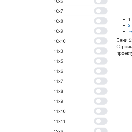
10х6
10х7
1
10х8
2
10х9
Бани 5
10х10
Строим
11х3
проекту
11х5
11х6
11х7
11х8
11х9
11х10
11х11
12х6