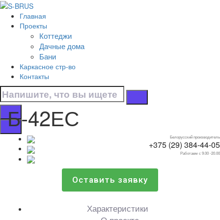
Перейти к контенту
Главная
Б-42ЕС
Проекты
Коттеджи
Главная
Дачные дома
/
Бани
Бани
Каркасное стр-во
/
Контакты
Б-42ЕС
Б-42ЕС
Белорусский производитель
+375 (29) 384-44-05
Работаем с 9.00 -20.00
Оставить заявку
Характеристики
О проекте