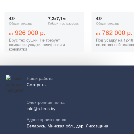
43²
7,2х7,1м
43²
Общая площадь
Габаритные размеры
Общая площадь
926 000 р.
762 000 р.
от
от
Брус тех сушки. Не требует
Под усадку на 12-18
ожидания усадки, шлифовки и
естественной влажн
конопатки
Наши работы
Смотреть
Электронная почта
info@s-brus.by
Адрес производства
Беларусь, Минская обл., дер. Лисовщина