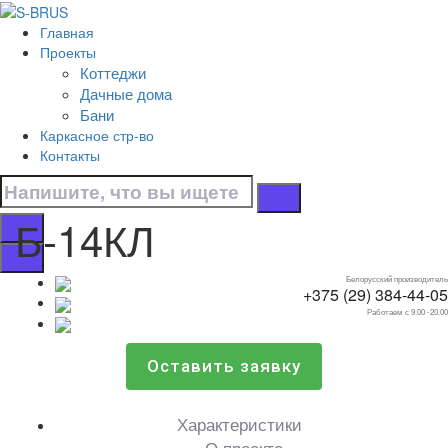
Перейти к контенту
Главная
Б-14КЛ
Проекты
Коттеджи
Главная
Дачные дома
/
Бани
Бани
Каркасное стр-во
/
Контакты
Б-14КЛ
Б-14КЛ
Белорусский производитель
+375 (29) 384-44-05
Работаем с 9.00 -20.00
Оставить заявку
Характеристики
О проекте