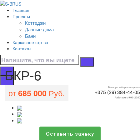
Перейти к контенту
Главная
БКР-6
Проекты
Коттеджи
Главная
Дачные дома
/
Бани
Бани
Каркасное стр-во
/
Контакты
БКР-6
БКР-6
Белорусский производитель
от
Руб.
685 000
+375 (29) 384-44-05
Работаем с 9.00 -20.00
Оставить заявку