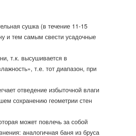
льная сушка (в течение 11-15
ну и тем самым свести усадочные
и, т.к. высушивается в
жность», т.е. тот диапазон, при
егчает отведение избыточной влаги
йшем сохранению геометрии стен
оторая может повлечь за собой
нения: аналогичная баня из бруса