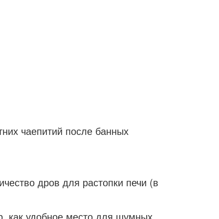
тних чаепитий после банных
чество дров для растопки печи (в
р, как удобное место для шумных