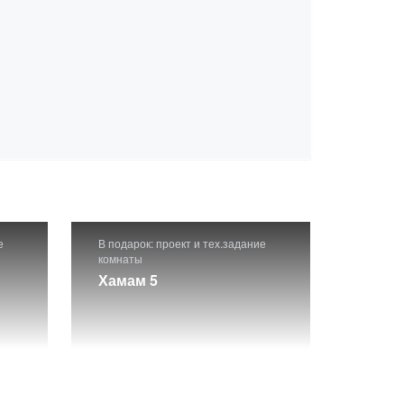
е
В подарок: проект и тех.задание
комнаты
Хамам 5