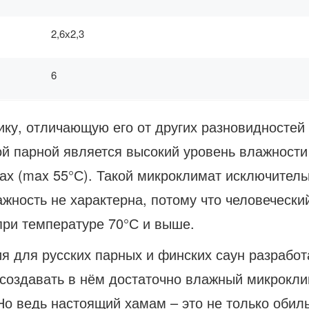
2,6х2,3
6
ку, отличающую его от других разновидностей 
ой парной является высокий уровень влажност
ах (max 55°С). Такой микроклимат исключитель
ажность не характерна, потому что человечески
ри температуре 70°С и выше.
я для русских парных и финских саун разрабо
создавать в нём достаточно влажный микроклим
Но ведь настоящий хамам – это не только обил