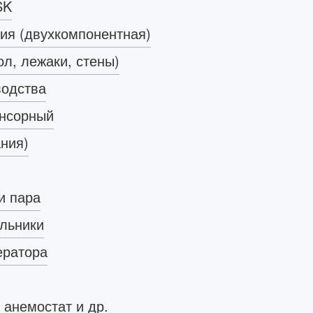
SK
ия (двухкомпонентная)
ол, лежаки, стены)
водства
енсорный
ания)
и пара
ильники
ератора
 анемостат и др.