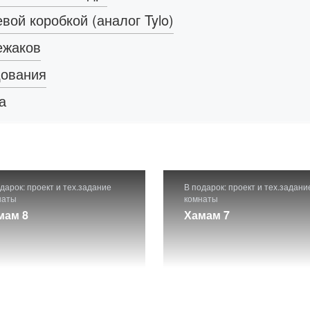
вой коробкой (аналог Tylo)
лежаков
дования
а
дарок: проект и тех.задание
В подарок: проект и тех.задани
наты
комнаты
мам 8
Хамам 7