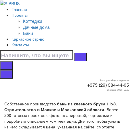
Перейти к контенту
Главная
Главная
Проекты
/
Коттеджи
Бани
Дачные дома
/
Бани
Из клееного бруса
Каркасное стр-во
/
Контакты
11х8
Бани 11х8 из
клееного бруса
Белорусский производитель
+375 (29) 384-44-05
Работаем с 9.00 -20.00
Собственное производство
бань из клееного бруса 11х8.
Строительство в Москве и Московской области
. Более
200 готовых проектов с фото, планировкой, чертежами и
подробным описанием комплектации. Для того чтобы узнать
из чего складывается цена, указанная на сайте, смотрите