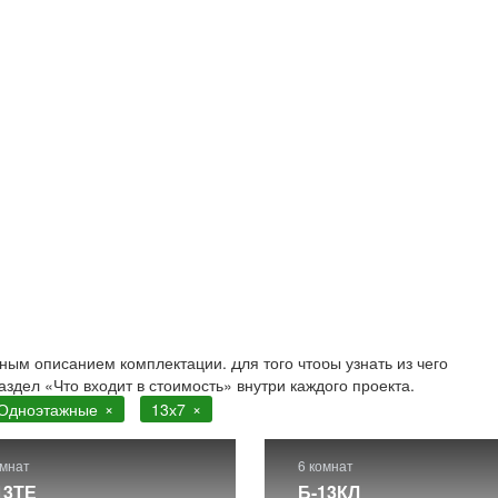
тажные
7. Строительство в Москве и Московской области
. Более 200 
ным описанием комплектации. Для того чтобы узнать из чего
аздел «Что входит в стоимость» внутри каждого проекта.
Одноэтажные
13х7
омнат
6 комнат
13ТЕ
Б-13КЛ