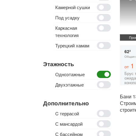
Камерной сушки
Под усадку
Каркасная
технология
Прое
Турецкий хамам
62²
Общая 
Этажность
1 
от
Брус 
Одноэтажные
ожида
коноп
Двухэтажные
Бани 1
Дополнительно
Строи
строит
C террасой
С мансардой
С бассейном