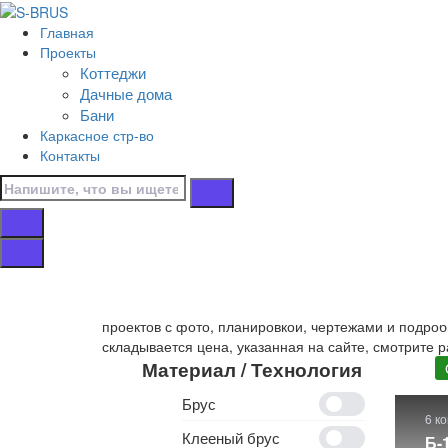
Перейти к контенту
Главная
Главная
Проекты
/
Коттеджи
Бани
Дачные дома
/
Бани
Одноэтажные
Каркасное стр-во
/
Контакты
13х7
Бани 13х7 одноэ
Собственное производство
одноэтажных бань 13х
проектов с фото, планировкой, чертежами и подроб
складывается цена, указанная на сайте, смотрите р
Материал / Технология
Брус
6 к
Клееный брус
Б-