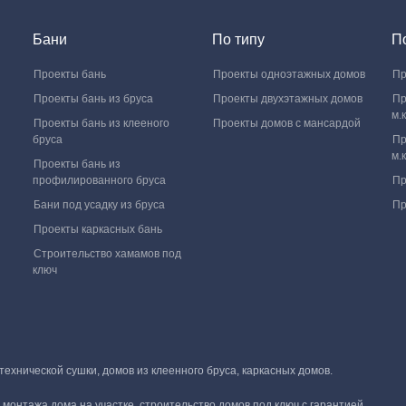
Бани
По типу
П
Проекты бань
Проекты одноэтажных домов
Пр
Проекты бань из бруса
Проекты двухэтажных домов
Пр
м.к
Проекты бань из клееного
Проекты домов с мансардой
бруса
Пр
м.к
Проекты бань из
профилированного бруса
Пр
Бани под усадку из бруса
Пр
Проекты каркасных бань
Строительство хамамов под
ключ
хнической сушки, домов из клеенного бруса, каркасных домов.
монтажа дома на участке, строительство домов под ключ с гарантией.