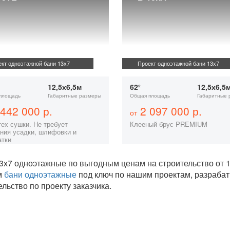
кт одноэтажной бани 13х7
Проект одноэтажной бани 13х7
12,5х6,5м
62²
12,5х6,5
площадь
Габаритные размеры
Общая площадь
Габаритные 
442 000 р.
2 097 000 р.
от
тех сушки. Не требует
Клееный брус PREMIUM
ния усадки, шлифовки и
атки
3х7 одноэтажные по выгодным ценам на строительство от
м
бани одноэтажные
под ключ по нашим проектам, разраба
ельство по проекту заказчика.