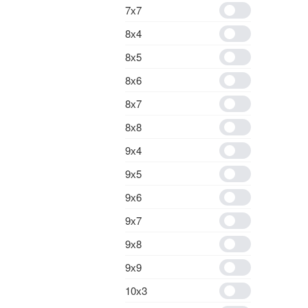
7х7
8х4
8х5
8х6
8х7
8х8
9х4
9х5
9х6
9х7
9х8
9х9
10х3