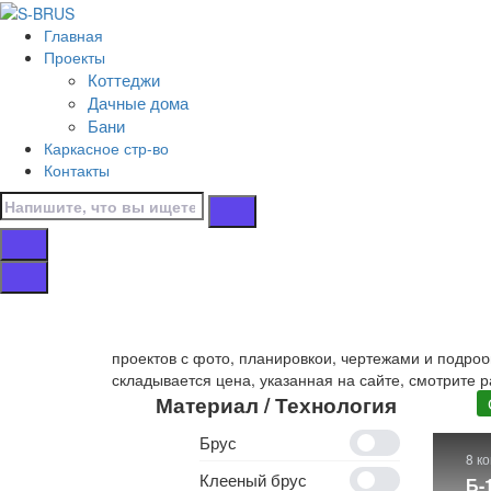
Перейти к контенту
Главная
Главная
Проекты
/
Коттеджи
Бани
Дачные дома
/
Бани
С мансардой
Каркасное стр-во
/
Контакты
15х9
Бани 15х9 с ман
Собственное производство
бань с мансардой 15х
проектов с фото, планировкой, чертежами и подроб
складывается цена, указанная на сайте, смотрите р
Материал / Технология
Брус
8 к
Клееный брус
Б-