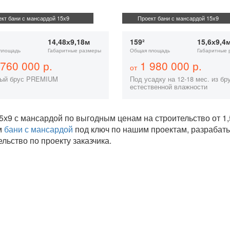
кт бани с мансардой 15х9
Проект бани с мансардой 15х9
14,48х9,18м
159²
15,6х9,4
площадь
Габаритные размеры
Общая площадь
Габаритные 
760 000 р.
1 980 000 р.
от
ый брус PREMIUM
Под усадку на 12-18 мес. из бр
естественной влажности
5х9 с мансардой по выгодным ценам на строительство от 
м
бани с мансардой
под ключ по нашим проектам, разраба
ельство по проекту заказчика.