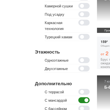
Камерной сушки
Под усадку
Каркасная
технология
Прое
Турецкий хамам
159²
Общая 
Этажность
2 
от
Брус 
Одноэтажные
ожида
коноп
Двухэтажные
7 к
Дополнительно
Б-
C террасой
С мансардой
С бассейном