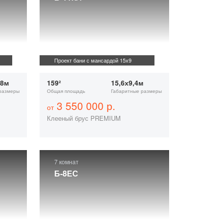
Проект бани с мансардой 15х9
18м
159²
15,6х9,4м
размеры
Общая площадь
Габаритные размеры
3 550 000 р.
от
Клееный брус PREMIUM
7 комнат
Б-8ЕС