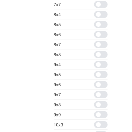
7х7
8х4
8х5
8х6
8х7
8х8
9х4
9х5
9х6
9х7
9х8
9х9
10х3