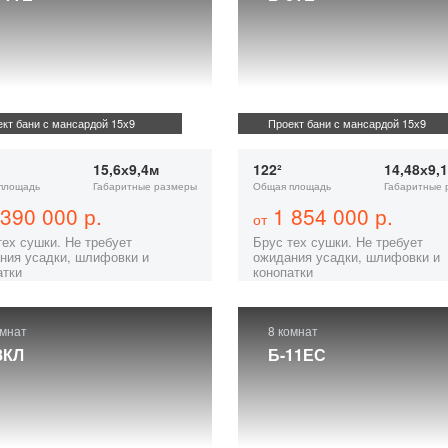
кт бани с мансардой 15х9
Проект бани с мансардой 15х9
15,6х9,4м
122²
14,48х9,
площадь
Габаритные размеры
Общая площадь
Габаритные 
390 000 р.
1 854 000 р.
от
тех сушки. Не требует
Брус тех сушки. Не требует
ния усадки, шлифовки и
ожидания усадки, шлифовки и
атки
конопатки
омнат
8 комнат
8КЛ
Б-11ЕС