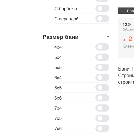
С барбекю
Прое
С верандой
122²
Общая 
Размер бани
2 
от
Клеен
4х4
5х4
5х5
Бани 1
Строи
6х4
строит
6х5
6х6
7х4
7х5
7х6