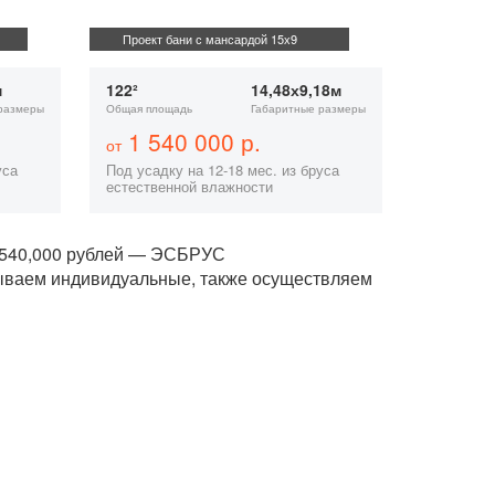
Проект бани с мансардой 15х9
м
122²
14,48х9,18м
размеры
Общая площадь
Габаритные размеры
1 540 000 р.
от
уса
Под усадку на 12-18 мес. из бруса
естественной влажности
1,540,000 рублей — ЭСБРУС
тываем индивидуальные, также осуществляем