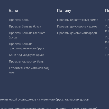
Бани
По типу
П
Проекты бань
Проекты одноэтажных домов
Пр
Проекты бань из бруса
Проекты двухэтажных домов
Пр
м.к
Проекты бань из клееного
Проекты домов с мансардой
бруса
Пр
м.к
Проекты бань из
профилированного бруса
Пр
Бани под усадку из бруса
Пр
Проекты каркасных бань
Строительство хамамов под
ключ
хнической сушки, домов из клеенного бруса, каркасных домов.
монтажа дома на участке, строительство домов под ключ с гарантией.