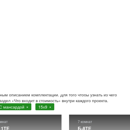
сардой
9. Строительство в Москве и Московской области
. Более 200 г
ным описанием комплектации. Для того чтобы узнать из чего
аздел «Что входит в стоимость» внутри каждого проекта.
С мансардой
15х9
омнат
7 комнат
11ТЕ
Б-8ТЕ