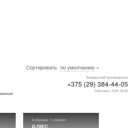
Сортировать
по умолчанию
Белорусский производитель
+375 (29) 384-44-05
Работаем с 9.00 -20.00
азанная
4 спальни
1 санузел
Д-70ЕС