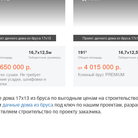
кт дачного дома из бруса 17х13
Проект дачного дома из бруса 17х
16,7х12,5м
191²
16,7х12,
площадь
Габаритные размеры
Общая площадь
Габаритные 
650 000 р.
4 015 000 р.
от
тех сушки. Не требует
Клееный брус PREMIUM
ния усадки, шлифовки и
атки
 дома 17х13 из бруса по выгодным ценам на строительств
м
дачные дома из бруса
под ключ по нашим проектам, разр
твляем строительство по проекту заказчика.