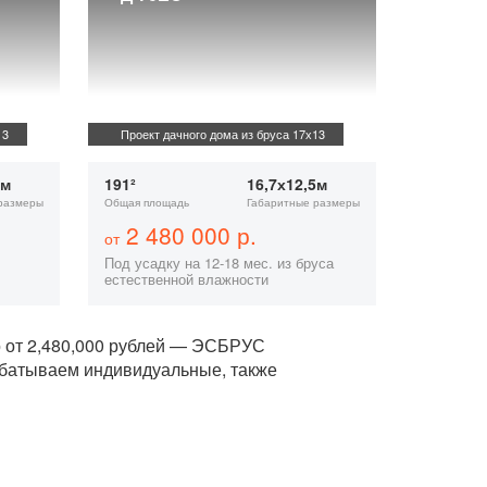
13
Проект дачного дома из бруса 17х13
5м
191²
16,7х12,5м
размеры
Общая площадь
Габаритные размеры
2 480 000 р.
от
Под усадку на 12-18 мес. из бруса
естественной влажности
о от 2,480,000 рублей — ЭСБРУС
абатываем индивидуальные, также