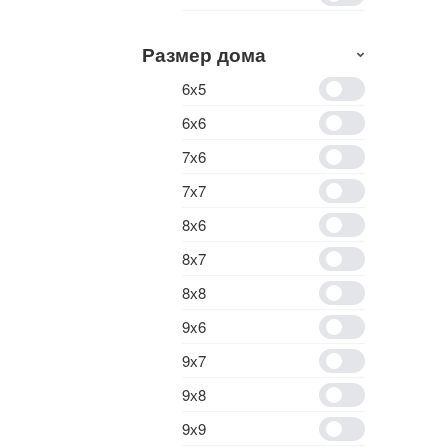
Размер дома
6х5
6х6
7х6
7х7
8х6
8х7
8х8
9x6
9х7
9х8
9х9