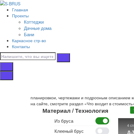
Перейти к контенту
Главная
Главная
Проекты
/
Коттеджи
Дачные дома
Дачные дома
/
Бани
Из бруса
Каркасное стр-во
/
Контакты
17х13
Дачные дома 17х
В этом разделе представлены
проекты дачных до
планировкой, чертежами и подробным описанием ком
на сайте, смотрите раздел «Что входит в стоимость
Материал / Технология
Из бруса
4 с
Клееный брус
Д-