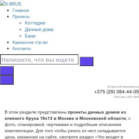
Перейти к контенту
Главная
Главная
Проекты
/
Коттеджи
Дачные дома
Дачные дома
/
Бани
Из клееного бруса
Каркасное стр-во
/
Контакты
16х13
Дачные дома 16х13
из клееного бруса
Белорусский производитель
+375 (29) 384-44-05
Работаем с 9.00 -20.00
В этом разделе представлены
проекты дачных домов из
клееного бруса 16х13 в Москве и Московской области
, с
фото, планировкой, чертежами и подробным описанием
комплектации. Для того чтобы узнать из чего складывается
цена, указанная на сайте, смотрите раздел «Что входит в