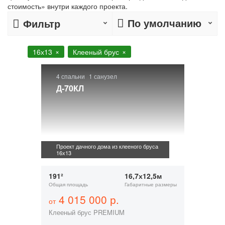
стоимость» внутри каждого проекта.
По умолчанию
Фильтр
16х13
Клееный брус
4 спальни
1 санузел
Д-70КЛ
Проект дачного дома из клееного бруса
16х13
191²
16,7х12,5м
Общая площадь
Габаритные размеры
4 015 000 р.
от
Клееный брус PREMIUM