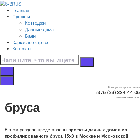
Перейти к контенту
Главная
Главная
Проекты
/
Коттеджи
Дачные дома
Дачные дома
/
Бани
Из профилированного бруса
Каркасное стр-во
/
Контакты
15х8
Дачные дома 15х8 из
профилированного
Белорусский производитель
+375 (29) 384-44-05
Работаем с 9.00 -20.00
бруса
В этом разделе представлены
проекты дачных домов из
профилированного бруса 15х8 в Москве и Московской