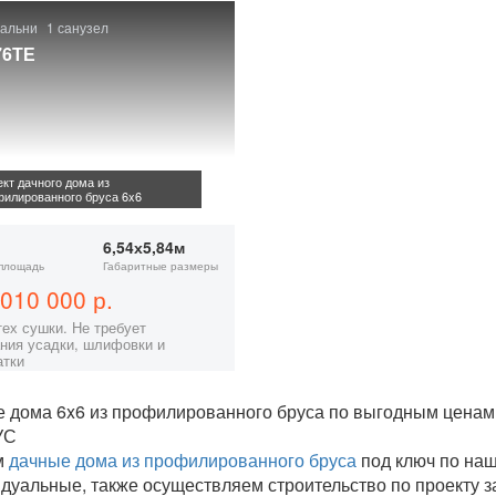
пальни
1 санузел
76ТЕ
кт дачного дома из
илированного бруса 6x6
6,54х5,84м
площадь
Габаритные размеры
010 000 р.
тех сушки. Не требует
ния усадки, шлифовки и
атки
 дома 6x6 из профилированного бруса по выгодным ценам н
УС
м
дачные дома из профилированного бруса
под ключ по на
дуальные, также осуществляем строительство по проекту за