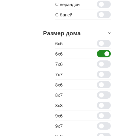
С верандой
С баней
Размер дома
6х5
6х6
7х6
7х7
8х6
8х7
8х8
9x6
9х7