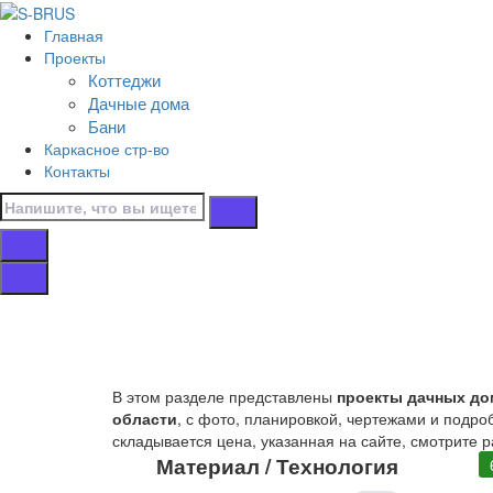
Перейти к контенту
Главная
Главная
Проекты
/
Коттеджи
Дачные дома
Дачные дома
/
Бани
Из профилированного бруса
Каркасное стр-во
/
Контакты
6x6
Дачные дома 6x6
бруса
В этом разделе представлены
проекты дачных до
области
, с фото, планировкой, чертежами и подро
складывается цена, указанная на сайте, смотрите р
Материал / Технология