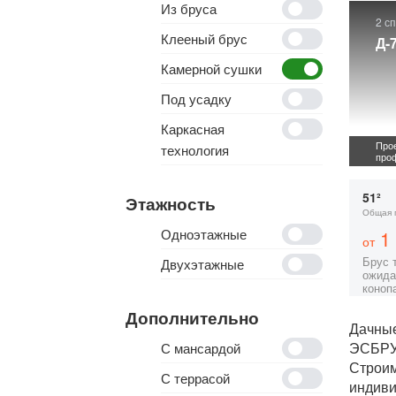
Из бруса
2 с
Клееный брус
Д-
Камерной сушки
Под усадку
Каркасная
Прое
технология
проф
51²
Этажность
Общая 
Одноэтажные
1 
от
Брус 
Двухэтажные
ожида
коноп
Дополнительно
Дачные
ЭСБР
С мансардой
Строи
С террасой
индиви