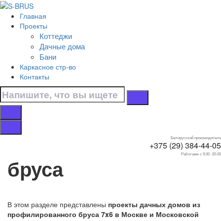
Перейти к контенту
Главная
Главная
Проекты
/
Коттеджи
Дачные дома
Дачные дома
/
Бани
Из профилированного бруса
Каркасное стр-во
/
Контакты
7x6
Дачные дома 7x6 из
профилированного
Белорусский производитель
+375 (29) 384-44-05
Работаем с 9.00 -20.00
бруса
В этом разделе представлены
проекты дачных домов из
профилированного бруса 7x6 в Москве и Московской