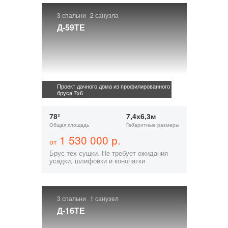
3 спальни
2 санузла
Д-59ТЕ
Проект дачного дома из профилированного
бруса 7x6
78²
7,4х6,3м
Общая площадь
Габаритные размеры
1 530 000 р.
от
Брус тех сушки. Не требует ожидания
усадки, шлифовки и конопатки
3 спальни
1 санузел
Д-16ТЕ