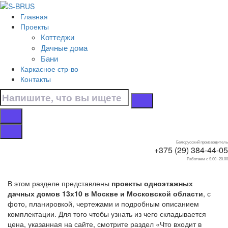
Перейти к контенту
Главная
Главная
Проекты
/
Коттеджи
Дачные дома
Дачные дома
/
Бани
Одноэтажные
Каркасное стр-во
/
Контакты
13х10
Дачные дома 13х10
одноэтажные
Белорусский производитель
+375 (29) 384-44-05
Работаем с 9.00 -20.00
В этом разделе представлены
проекты одноэтажных
дачных домов 13х10 в Москве и Московской области
, с
фото, планировкой, чертежами и подробным описанием
комплектации. Для того чтобы узнать из чего складывается
цена, указанная на сайте, смотрите раздел «Что входит в