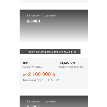
1 спальня
1 санузел
Д-39КЛ
Проект одноэтажного дачного дома 14х8
94²
14,6х7,2м
Общая площадь
Габаритные размеры
2 100 000 р.
от
Клееный брус PREMIUM
1 спальня
1 санузел
Д-39ЕС