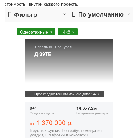
стоимость» внутри каждого проекта.
По умолчанию
Фильтр
Одноэтажные
14х8
1 спальня
1 санузел
Д-39ТЕ
Проект одноэтажного дачного дома 14х8
94²
14,6х7,2м
Общая площадь
Габаритные размеры
1 370 000 р.
от
Брус тех сушки. Не требует ожидания
усадки, шлифовки и конопатки