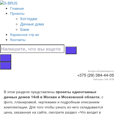
Перейти к контенту
Главная
Главная
Проекты
/
Коттеджи
Дачные дома
Дачные дома
/
Бани
Одноэтажные
Каркасное стр-во
/
Контакты
14х8
Дачные дома 14х8
одноэтажные
Белорусский производитель
+375 (29) 384-44-05
Работаем с 9.00 -20.00
В этом разделе представлены
проекты одноэтажных
дачных домов 14х8 в Москве и Московской области
, с
фото, планировкой, чертежами и подробным описанием
комплектации. Для того чтобы узнать из чего складывается
цена, указанная на сайте, смотрите раздел «Что входит в