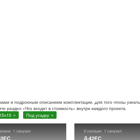
10 под усадку
ов под усадку из бруса естественной влажности 15х10 в Мос
ежами и подробным описанием комплектации. Для того чтобы узнать
ите раздел «Что входит в стоимость» внутри каждого проекта.
15х10
Под усадку
пальни
1 санузел
3 спальни
1 санузел
63ЕС
Д-42ЕС