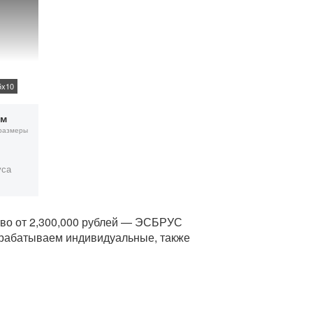
5х10
2м
размеры
уса
тво от 2,300,000 рублей — ЭСБРУС
зрабатываем индивидуальные, также