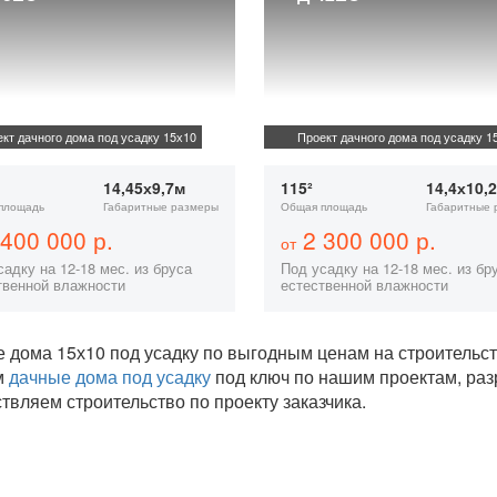
кт дачного дома под усадку 15х10
Проект дачного дома под усадку 1
14,45х9,7м
115²
14,4х10,
площадь
Габаритные размеры
Общая площадь
Габаритные 
400 000 р.
2 300 000 р.
от
адку на 12-18 мес. из бруса
Под усадку на 12-18 мес. из бр
твенной влажности
естественной влажности
 дома 15х10 под усадку по выгодным ценам на строительс
м
дачные дома под усадку
под ключ по нашим проектам, ра
твляем строительство по проекту заказчика.