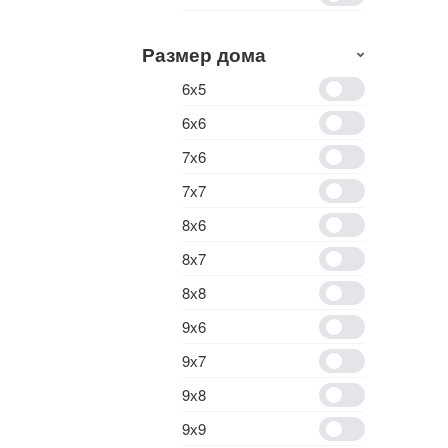
Размер дома
6х5
6х6
7х6
7х7
8х6
8х7
8х8
9x6
9х7
9х8
9х9