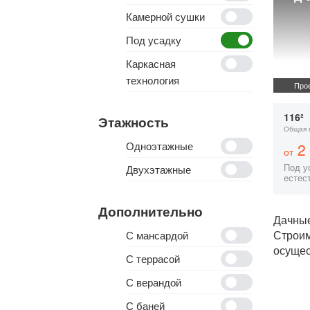
Камерной сушки
Под усадку
Каркасная
технология
Прое
116²
Этажность
Общая 
Одноэтажные
2 
от
Под ус
Двухэтажные
естес
Дополнительно
Дачные
Строи
С мансардой
осущес
С террасой
С верандой
С баней