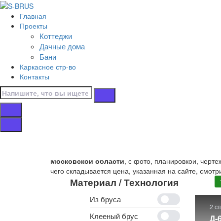
Перейти к контенту
Главная
Главная
Проекты
/
Коттеджи
Дачные дома
Дачные дома
/
Бани
Под усадку
Каркасное стр-во
/
Контакты
15х10
Дачные дома 15х
В этом разделе представлены
проекты дачных дом
Московской области
, с фото, планировкой, черт
чего складывается цена, указанная на сайте, смотр
Материал / Технология
Из бруса
2 с
Клееный брус
Д-