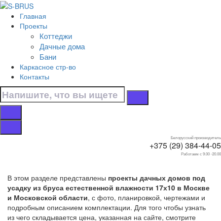
Перейти к контенту
Главная
Главная
Проекты
/
Коттеджи
Дачные дома
Дачные дома
/
Бани
Под усадку
Каркасное стр-во
/
Контакты
17х10
Дачные дома 17х10
под усадку
Белорусский производитель
+375 (29) 384-44-05
Работаем с 9.00 -20.00
В этом разделе представлены
проекты дачных домов под
усадку из бруса естественной влажности 17х10 в Москве
и Московской области
, с фото, планировкой, чертежами и
подробным описанием комплектации. Для того чтобы узнать
из чего складывается цена, указанная на сайте, смотрите