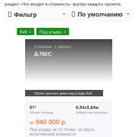
раздел «Что входит в стоимость» внутри каждого проекта.
По умолчанию
Фильтр
6х6
Под усадку
2 спальни
1 санузел
Д-76ЕС
Проект дачного дома под усадку 6x6
51²
6,54х5,84м
Общая площадь
Габаритные размеры
940 000 р.
от
Под усадку на 12-18 мес. из бруса
естественной влажности