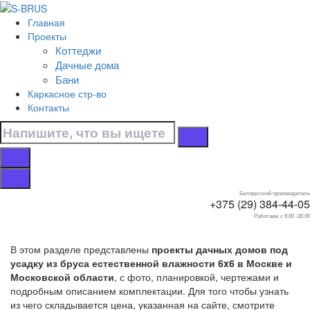
Перейти к контенту
Главная
Главная
Проекты
/
Коттеджи
Дачные дома
Дачные дома
/
Бани
Под усадку
Каркасное стр-во
/
Контакты
6x6
Дачные дома 6x6
под усадку
Белорусский производитель
+375 (29) 384-44-05
Работаем с 9.00 -20.00
В этом разделе представлены
проекты дачных домов под
усадку из бруса естественной влажности 6x6 в Москве и
Московской области
, с фото, планировкой, чертежами и
подробным описанием комплектации. Для того чтобы узнать
из чего складывается цена, указанная на сайте, смотрите