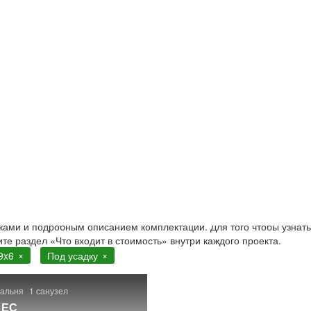
 под усадку
ов под усадку из бруса естественной влажности 9x6 в Москв
ежами и подробным описанием комплектации. Для того чтобы узнать
ите раздел «Что входит в стоимость» внутри каждого проекта.
9x6
Под усадку
пальня
1 санузел
1ЕС