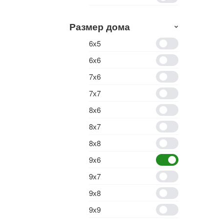
Размер дома
6х5
6х6
7х6
7х7
8х6
8х7
8х8
9x6
9х7
9х8
9х9