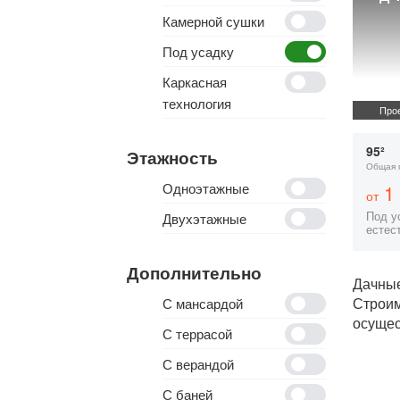
Камерной сушки
Под усадку
Каркасная
технология
Прое
95²
Этажность
Общая 
Одноэтажные
1 
от
Под ус
Двухэтажные
естес
Дополнительно
Дачные
Строи
С мансардой
осущес
С террасой
С верандой
С баней