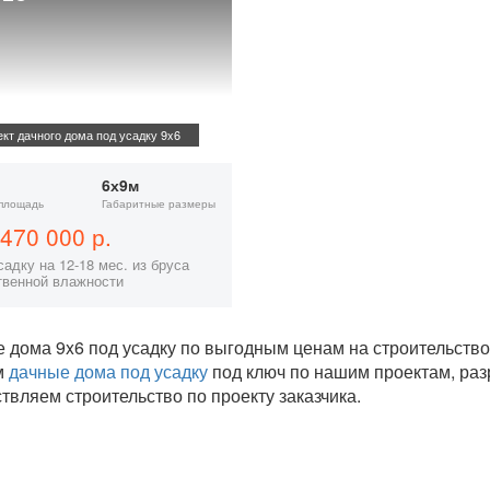
кт дачного дома под усадку 9x6
6х9м
площадь
Габаритные размеры
470 000 р.
адку на 12-18 мес. из бруса
твенной влажности
 дома 9x6 под усадку по выгодным ценам на строительств
м
дачные дома под усадку
под ключ по нашим проектам, ра
твляем строительство по проекту заказчика.