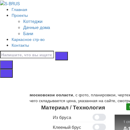
Перейти к контенту
Главная
Главная
Проекты
/
Коттеджи
Дачные дома
Дачные дома
/
Бани
Под усадку
Каркасное стр-во
/
Контакты
9x6
Дачные дома 9x6
В этом разделе представлены
проекты дачных дом
Московской области
, с фото, планировкой, черт
чего складывается цена, указанная на сайте, смотр
Материал / Технология
Из бруса
1 с
Клееный брус
Д-