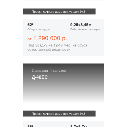
Проект дачного дома под усадку 9x8
62²
9,25х8,45м
Общая площадь
Габаритные размеры
1 290 000 р.
от
Под усадку на 12-18 мес. из бруса
естественной влажности
2 спальни
1 санузел
Д-40ЕС
Проект дачного дома под усадку 9x8
88²
8,7х8,7м