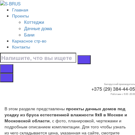
Перейти к контенту
Главная
Главная
Проекты
/
Коттеджи
Дачные дома
Дачные дома
/
Бани
Под усадку
Каркасное стр-во
/
Контакты
9x8
Дачные дома 9x8
под усадку
Белорусский производитель
+375 (29) 384-44-05
Работаем с 9.00 -20.00
В этом разделе представлены
проекты дачных домов под
усадку из бруса естественной влажности 9x8 в Москве и
Московской области
, с фото, планировкой, чертежами и
подробным описанием комплектации. Для того чтобы узнать
из чего складывается цена, указанная на сайте, смотрите