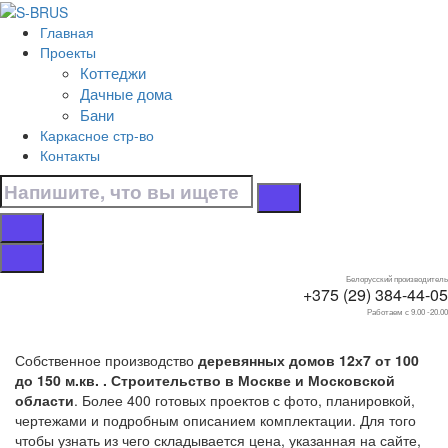
Перейти к контенту
Главная
Главная
Проекты
/
Коттеджи
Коттеджи
Дачные дома
/
Бани
12х7
Каркасное стр-во
/
Контакты
От 100 до 150 м.кв.
Дома от 100 до 150
м.кв. 12х7
Белорусский производитель
+375 (29) 384-44-05
Работаем с 9.00 -20.00
Собственное производство
деревянных домов 12х7 от 100
до 150 м.кв. . Строительство в Москве и Московской
области
. Более 400 готовых проектов с фото, планировкой,
чертежами и подробным описанием комплектации. Для того
чтобы узнать из чего складывается цена, указанная на сайте,