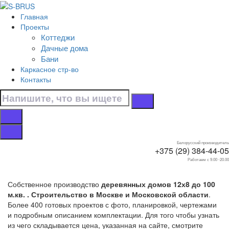
Перейти к контенту
Главная
Главная
Проекты
/
Коттеджи
Коттеджи
Дачные дома
/
Бани
12х8
Каркасное стр-во
/
Контакты
Небольшие, до 100 м.кв.
Дома небольшие, до
100 м.кв. 12х8
Белорусский производитель
+375 (29) 384-44-05
Работаем с 9.00 -20.00
Собственное производство
деревянных домов 12х8 до 100
м.кв. . Строительство в Москве и Московской области
.
Более 400 готовых проектов с фото, планировкой, чертежами
и подробным описанием комплектации. Для того чтобы узнать
из чего складывается цена, указанная на сайте, смотрите