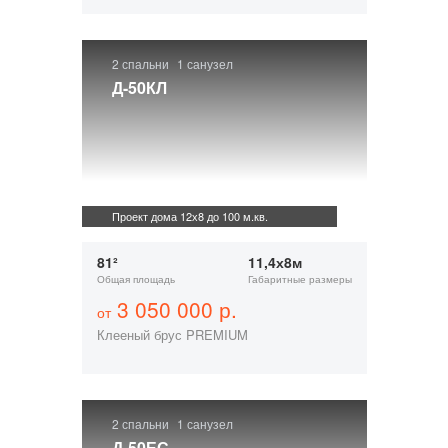
2 спальни
1 санузел
Д-50КЛ
Проект дома 12х8 до 100 м.кв.
81²
11,4х8м
Общая площадь
Габаритные размеры
3 050 000 р.
от
Клееный брус PREMIUM
2 спальни
1 санузел
Д-50ЕС