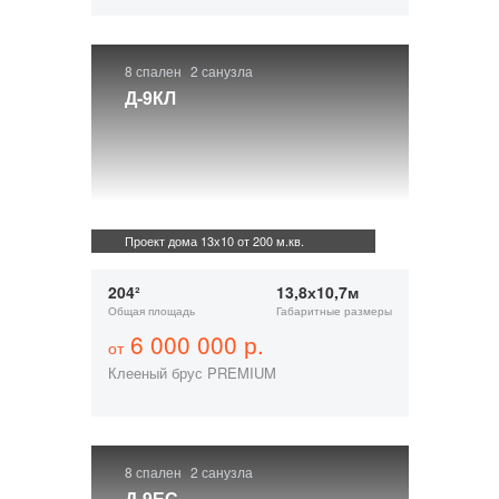
8 спален
2 санузла
Д-9КЛ
Проект дома 13х10 от 200 м.кв.
204²
13,8х10,7м
Общая площадь
Габаритные размеры
6 000 000 р.
от
Клееный брус PREMIUM
8 спален
2 санузла
Д-9ЕС