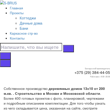
Перейти к контенту
Главная
Главная
Проекты
/
Коттеджи
Коттеджи
Дачные дома
/
Бани
13х10
Каркасное стр-во
/
Контакты
От 200 м.кв.
Дома от 200 м.кв.
13х10
Белорусский производитель
+375 (29) 384-44-05
Работаем с 9.00 -20.00
Собственное производство
деревянных домов 13х10 от 200
м.кв. . Строительство в Москве и Московской области
.
Более 400 готовых проектов с фото, планировкой, чертежами
и подробным описанием комплектации. Для того чтобы узнать
из чего складывается цена, указанная на сайте, смотрите