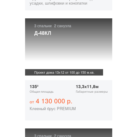
усадки, шлифовки и конопатки
3 спальни
2 санузла
Д-48КЛ
Проект дома 13х12 от 100 до 150 м.кв.
135²
13,3х11,8м
Общая площадь
Габаритные размеры
4 130 000 р.
от
Клееный брус PREMIUM
3 спальни
2 санузла