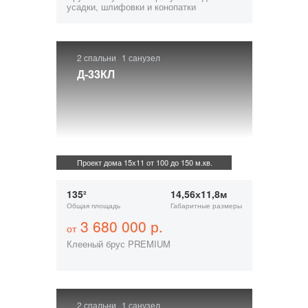
усадки, шлифовки и конопатки
2 спальни
1 санузел
Д-33КЛ
Проект дома 15х11 от 100 до 150 м.кв.
135²
14,56х11,8м
Общая площадь
Габаритные размеры
3 680 000 р.
от
Клееный брус PREMIUM
2 спальни
1 санузел