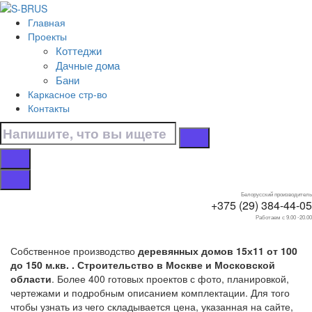
Перейти к контенту
Главная
Главная
Проекты
/
Коттеджи
Коттеджи
Дачные дома
/
Бани
15х11
Каркасное стр-во
/
Контакты
От 100 до 150 м.кв.
Дома от 100 до 150
м.кв. 15х11
Белорусский производитель
+375 (29) 384-44-05
Работаем с 9.00 -20.00
Собственное производство
деревянных домов 15х11 от 100
до 150 м.кв. . Строительство в Москве и Московской
области
. Более 400 готовых проектов с фото, планировкой,
чертежами и подробным описанием комплектации. Для того
чтобы узнать из чего складывается цена, указанная на сайте,