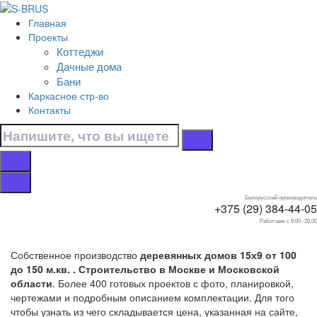
Перейти к контенту
Главная
Главная
Проекты
/
Коттеджи
Коттеджи
Дачные дома
/
Бани
15х9
Каркасное стр-во
/
Контакты
От 100 до 150 м.кв.
Дома от 100 до 150
м.кв. 15х9
Белорусский производитель
+375 (29) 384-44-05
Работаем с 9.00 -20.00
Собственное производство
деревянных домов 15х9 от 100
до 150 м.кв. . Строительство в Москве и Московской
области
. Более 400 готовых проектов с фото, планировкой,
чертежами и подробным описанием комплектации. Для того
чтобы узнать из чего складывается цена, указанная на сайте,