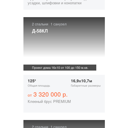
усадки, шлифовки и конопатки
2 спальни
1 санузел
Д-58КЛ
Проект дома 16х10 от 100 до 150 м.кв.
125²
16,9х10,7м
Общая площадь
Габаритные размеры
3 320 000 р.
от
Клееный брус PREMIUM
2 спальни
1 санузел