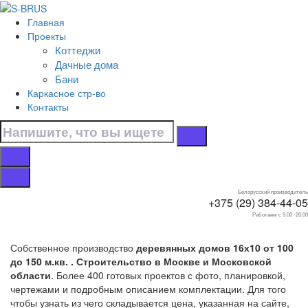
Перейти к контенту
Главная
Главная
Проекты
/
Коттеджи
Коттеджи
Дачные дома
/
Бани
16х10
Каркасное стр-во
/
Контакты
От 100 до 150 м.кв.
Дома от 100 до 150
м.кв. 16х10
Белорусский производитель
+375 (29) 384-44-05
Работаем с 9.00 -20.00
Собственное производство
деревянных домов 16х10 от 100
до 150 м.кв. . Строительство в Москве и Московской
области
. Более 400 готовых проектов с фото, планировкой,
чертежами и подробным описанием комплектации. Для того
чтобы узнать из чего складывается цена, указанная на сайте,