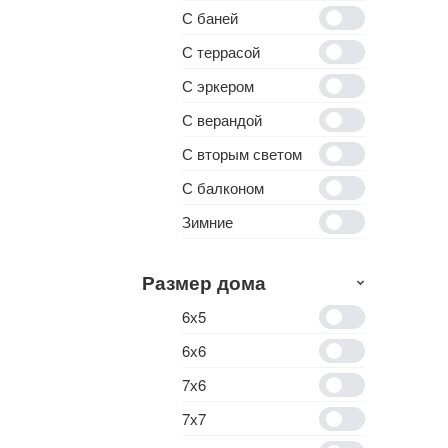
С баней
С террасой
С эркером
С верандой
С вторым светом
С балконом
Зимние
Размер дома
6х5
6х6
7х6
7х7