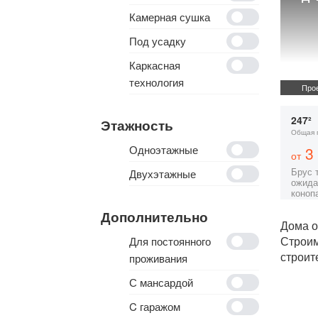
Камерная сушка
Под усадку
Каркасная
технология
Прое
247²
Этажность
Общая 
Одноэтажные
3 
от
Брус 
Двухэтажные
ожида
коноп
Дополнительно
Дома о
Строи
Для постоянного
строит
проживания
С мансардой
C гаражом