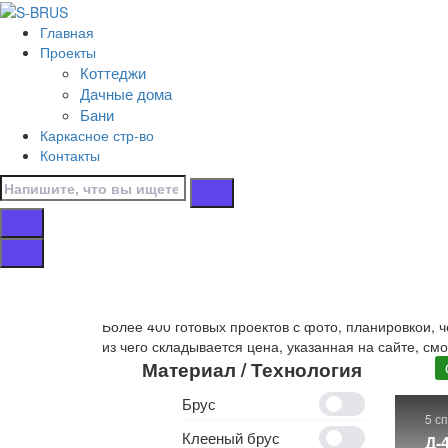
Перейти к контенту
Главная
Главная
Проекты
/
Коттеджи
Коттеджи
Дачные дома
/
Бани
16х11
Каркасное стр-во
/
Контакты
От 200 м.кв.
Дома от 200 м.кв.
Собственное производство
деревянных домов 16х1
Более 400 готовых проектов с фото, планировкой, 
из чего складывается цена, указанная на сайте, см
Материал / Технология
Брус
5 с
Клееный брус
Д-