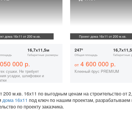
кт дома 16х11 от 200 м.кв.
Проект дома 16х11 от 200 м.кв.
16,7х11,5м
247²
16,7х11,
площадь
Габаритные размеры
Общая площадь
Габаритные 
050 000 р.
4 600 000 р.
от
тех сушки. Не требует
Клееный брус PREMIUM
ния усадки, шлифовки и
атки
т 200 м.кв. 16х11 по выгодным ценам на строительство от
м
дома 16х11
под ключ по нашим проектам, разрабатываем
ельство по проекту заказчика.