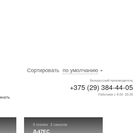
Сортировать
по умолчанию
Белорусский производитель
+375 (29) 384-44-05
ти
.
Работаем с 9.00 -20.00
знать
5 спален
2 санузла
Д-47ЕС