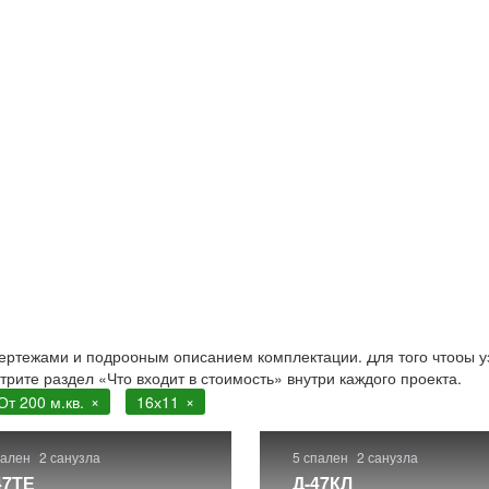
 16х11
1 от 200 м.кв. . Строительство в Москве и Московской облас
чертежами и подробным описанием комплектации. Для того чтобы у
отрите раздел «Что входит в стоимость» внутри каждого проекта.
От 200 м.кв.
16х11
пален
2 санузла
5 спален
2 санузла
47ТЕ
Д-47КЛ