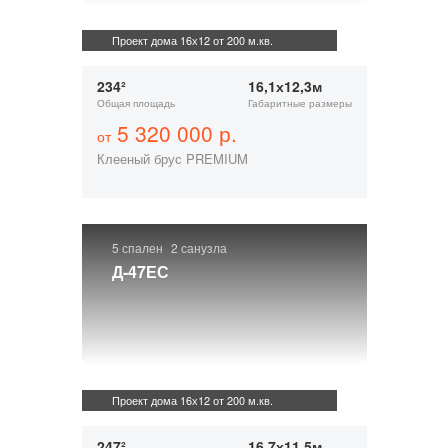
Проект дома 16х12 от 200 м.кв.
234²
16,1х12,3м
Общая площадь
Габаритные размеры
5 320 000 р.
от
Клееный брус PREMIUM
5 спален
2 санузла
Д-47ЕС
Проект дома 16х12 от 200 м.кв.
247²
16,7х11,5м