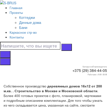
Перейти к контенту
Главная
Главная
Проекты
/
Коттеджи
Коттеджи
Дачные дома
/
Бани
16х12
Каркасное стр-во
/
Контакты
От 200 м.кв.
Дома от 200 м.кв.
16х12
Белорусский производитель
+375 (29) 384-44-05
Работаем с 9.00 -20.00
Собственное производство
деревянных домов 16х12 от 200
м.кв. . Строительство в Москве и Московской области
.
Более 400 готовых проектов с фото, планировкой, чертежами
и подробным описанием комплектации. Для того чтобы узнать
из чего складывается цена, указанная на сайте, смотрите