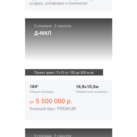
усадки, шлифовки и конопатки
3 спальни
2 санузла
Д-46КЛ
Проект дома 17х10 от 150 до 200 м.кв.
184²
16,9х10,5м
Общая площадь
Габаритные размеры
5 500 000 р.
от
Клееный брус PREMIUM
3 спальни
2 санузла