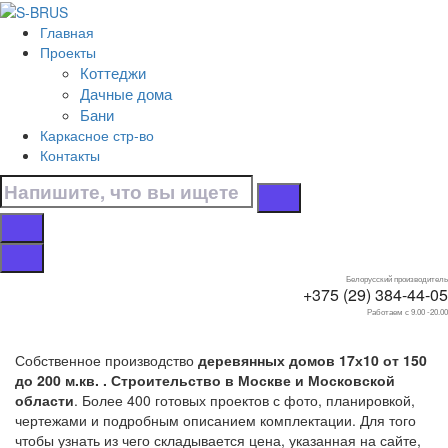
Перейти к контенту
Главная
Главная
Проекты
/
Коттеджи
Коттеджи
Дачные дома
/
Бани
17х10
Каркасное стр-во
/
Контакты
От 150 до 200 м.кв.
Дома от 150 до 200
м.кв. 17х10
Белорусский производитель
+375 (29) 384-44-05
Работаем с 9.00 -20.00
Собственное производство
деревянных домов 17х10 от 150
до 200 м.кв. . Строительство в Москве и Московской
области
. Более 400 готовых проектов с фото, планировкой,
чертежами и подробным описанием комплектации. Для того
чтобы узнать из чего складывается цена, указанная на сайте,