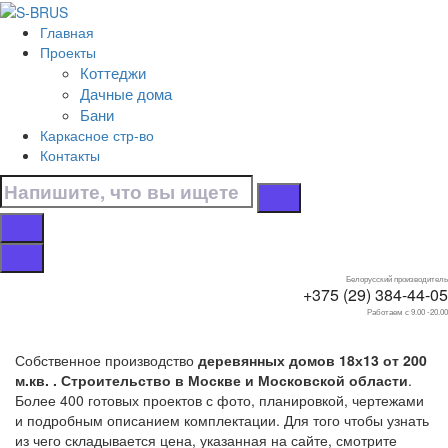
Перейти к контенту
Главная
Главная
Проекты
/
Коттеджи
Коттеджи
Дачные дома
/
Бани
18х13
Каркасное стр-во
/
Контакты
От 200 м.кв.
Дома от 200 м.кв.
18х13
Белорусский производитель
+375 (29) 384-44-05
Работаем с 9.00 -20.00
Собственное производство
деревянных домов 18х13 от 200
м.кв. . Строительство в Москве и Московской области
.
Более 400 готовых проектов с фото, планировкой, чертежами
и подробным описанием комплектации. Для того чтобы узнать
из чего складывается цена, указанная на сайте, смотрите