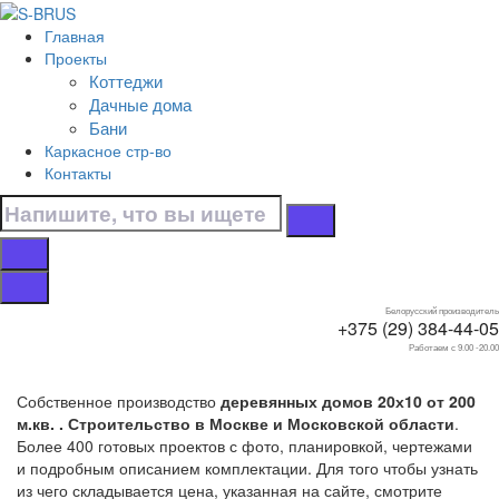
Перейти к контенту
Главная
Главная
Проекты
/
Коттеджи
Коттеджи
Дачные дома
/
Бани
20х10
Каркасное стр-во
/
Контакты
От 200 м.кв.
Дома от 200 м.кв.
20х10
Белорусский производитель
+375 (29) 384-44-05
Работаем с 9.00 -20.00
Собственное производство
деревянных домов 20х10 от 200
м.кв. . Строительство в Москве и Московской области
.
Более 400 готовых проектов с фото, планировкой, чертежами
и подробным описанием комплектации. Для того чтобы узнать
из чего складывается цена, указанная на сайте, смотрите