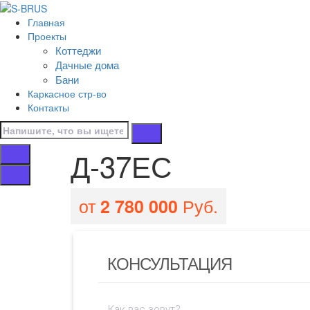
Перейти к контенту
Главная
Д-37ЕС
Проекты
Коттеджи
Главная
Дачные дома
/
Бани
Все проекты домов
Каркасное стр-во
/
Контакты
Д-37ЕС
Д-37ЕС
от
Руб.
2 780 000
КОНСУЛЬТАЦИЯ