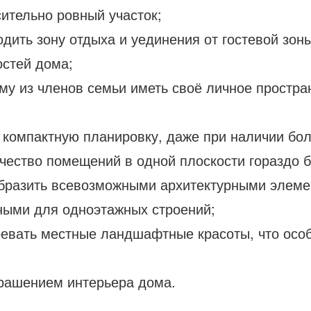
ительно ровный участок;
родить зону отдыха и уединения от гостевой зон
остей дома;
у из членов семьи иметь своё личное простран
 компактную планировку, даже при наличии бол
ичество помещений в одной плоскости гораздо 
бразить всевозможными архитектурными элемен
рными для одноэтажных строений;
зревать местные ландшафтные красоты, что осо
крашением интерьера дома.