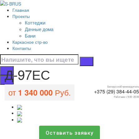
Перейти к контенту
Главная
Д-97ЕС
Проекты
Коттеджи
Главная
Дачные дома
/
Бани
Все проекты домов
Каркасное стр-во
/
Контакты
Д-97ЕС
Д-97ЕС
Белорусский производитель
от
Руб.
1 340 000
+375 (29) 384-44-05
Работаем с 9.00 -20.00
Оставить заявку