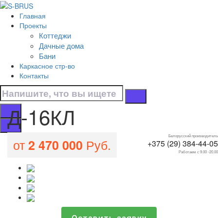
Перейти к контенту
Главная
Д-16КЛ
Проекты
Коттеджи
Главная
Дачные дома
/
Бани
Все проекты домов
Каркасное стр-во
/
Контакты
Д-16КЛ
Д-16КЛ
Белорусский производитель
от
Руб.
2 470 000
+375 (29) 384-44-05
Работаем с 9.00 -20.00