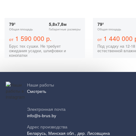
79²
5,8х7,8м
79²
Общая площадь
Габаритные размеры
Общая площадь
1 590 000 р.
1 440 000 
от
от
Брус тех сушки. Не требует
Под усадку на 12-18
ожидания усадки, шлифовки и
естественной влажн
конопатки
Наши работы
Смотреть
Электронная почта
info@s-brus.by
Адрес производства
Беларусь, Минская обл., дер. Лисовщина